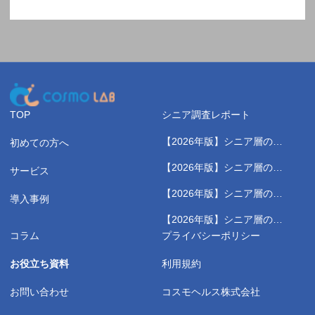
TOP
シニア調査レポート
【2026年版】シニア層の健
初めての方へ
康測定に関する実態調査レポ
【2026年版】シニア層のス
サービス
ート
ポーツジムに関する実態調査
【2026年版】シニア層の健
レポート
導入事例
康習慣に関する実態調査レポ
【2026年版】シニア層の野
ート
菜高騰に関する実態調査レポ
コラム
プライバシーポリシー
ート
お役立ち資料
利用規約
お問い合わせ
コスモヘルス株式会社