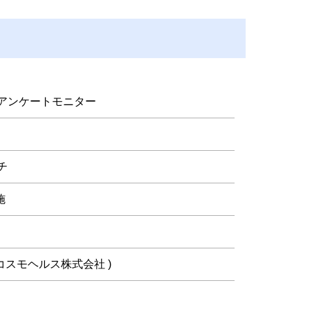
アンケートモニター
チ
施
 コスモヘルス株式会社 )